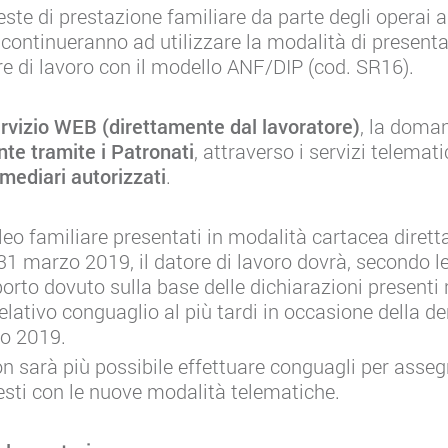
este di prestazione familiare da parte degli operai 
 continueranno ad utilizzare la modalità di presen
re di lavoro con il modello ANF/DIP (cod. SR16).
ervizio WEB (direttamente dal lavoratore)
, la doma
te tramite i Patronati
, attraverso i servizi telematic
rmediari autorizzati
.
cleo familiare presentati in modalità cartacea diret
 31 marzo 2019, il datore di lavoro dovrà, secondo l
porto dovuto sulla base delle dichiarazioni presenti n
 relativo conguaglio al più tardi in occasione della
no 2019.
n sarà più possibile effettuare conguagli per assegn
iesti con le nuove modalità telematiche.