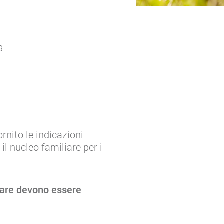
9
rnito le indicazioni
l nucleo familiare per i
liare devono essere