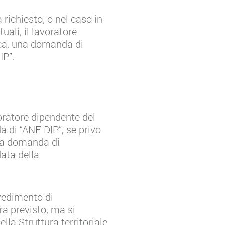
richiesto, o nel caso in
uali, il lavoratore
ica, una domanda di
IP”.
voratore dipendente del
a di “ANF DIP”, se privo
 la domanda di
ata della
vvedimento di
a previsto, ma si
lla Struttura territoriale