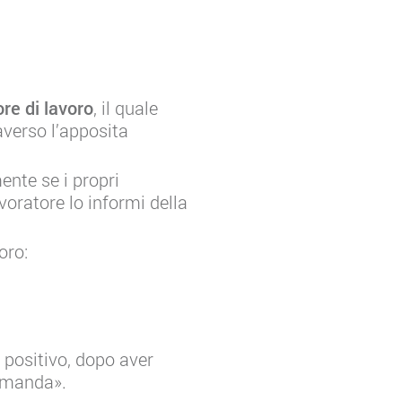
ore di lavoro
, il quale
averso l’apposita
ente se i propri
oratore lo informi della
oro:
 positivo, dopo aver
domanda».