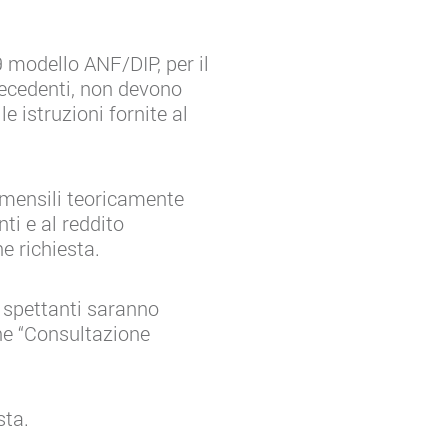
 modello ANF/DIP, per il
recedenti, non devono
e istruzioni fornite al
e mensili teoricamente
ti e al reddito
e richiesta.
i spettanti saranno
one “Consultazione
sta.