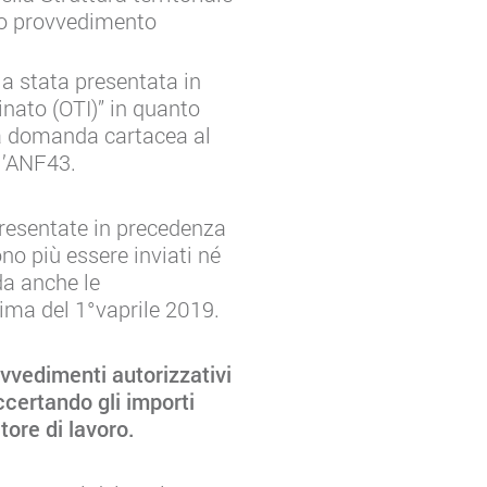
ivo provvedimento
a stata presentata in
inato (OTI)” in quanto
lla domanda cartacea al
 l’ANF43.
presentate in precedenza
o più essere inviati né
da anche le
ima del 1°vaprile 2019.
rovvedimenti autorizzativi
accertando gli importi
tore di lavoro.