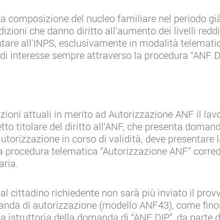
la composizione del nucleo familiare nel periodo già 
izioni che danno diritto all’aumento dei livelli reddit
ntare all’INPS, esclusivamente in modalità telemat
o di interesse sempre attraverso la procedura “ANF D
izioni attuali in merito ad Autorizzazione ANF il la
etto titolare del diritto all’ANF, che presenta domand
utorizzazione in corso di validità, deve presentare
a procedura telematica “Autorizzazione ANF” corred
ria.
, al cittadino richiedente non sarà più inviato il pro
nda di autorizzazione (modello ANF43), come finor
 istruttoria della domanda di “ANF DIP”, da parte de