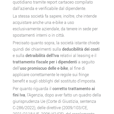
quotidiano tramite report cartaceo compilato
dall’azienda e verificabile dal dipendente.
La stessa società fa sapere, inoltre, che intende
acquistare anche una e‑bike a uso
esclusivamente aziendale, da tenere in sede per
spostamenti interni o in città.
Precisato quanto sopra, la società istante chiede
quindi dei chiarimenti sulla
deducibilità dei costi
e sulla
detraibilità dell’Iva
relativi al leasing e il
trattamento fiscale per i dipendenti
a seguito
dell’
uso promiscuo delle e‑bike
, al fine di
applicare correttamente le regole sui fringe
benefit e sugli obblighi del sostituto d’imposta.
Per quanto riguarda il
corretto trattamento ai
fini Iva
, l’Agenzia, dopo aver fatto un quadro della
giurisprudenza Ue (Corte di Giustizia, sentenza
C‑286/2022), delle direttive (2009/103/CE,
2021/2118/UE, 2006/42/CE), del regolamento