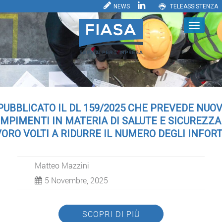
NEWS
TELEASSISTENZA
PUBBLICATO IL DL 159/2025 CHE PREVEDE NUOV
MPIMENTI IN MATERIA DI SALUTE E SICUREZZA
ORO VOLTI A RIDURRE IL NUMERO DEGLI INFOR
Matteo Mazzini
5 Novembre, 2025
SCOPRI DI PIÙ