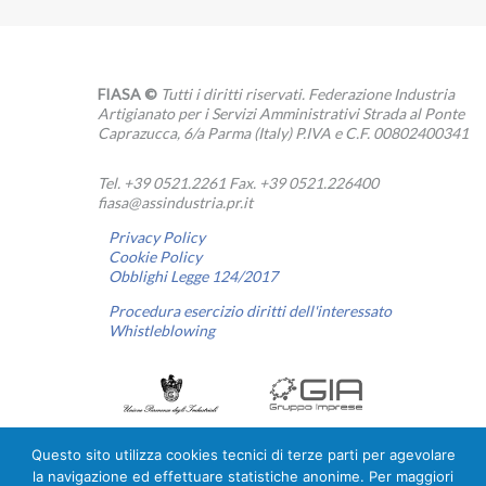
FIASA ©
Tutti i diritti riservati. Federazione Industria
Artigianato per i Servizi Amministrativi Strada al Ponte
Caprazucca, 6/a Parma (Italy) P.IVA e C.F. 00802400341
Tel. +39 0521.2261 Fax. +39 0521.226400
fiasa@assindustria.pr.it
Privacy Policy
Cookie Policy
Obblighi Legge 124/2017
Procedura esercizio diritti dell'interessato
Whistleblowing
Questo sito utilizza cookies tecnici di terze parti per agevolare
la navigazione ed effettuare statistiche anonime. Per maggiori