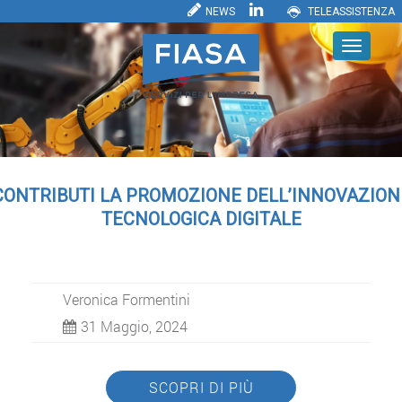
NEWS
TELEASSISTENZA
CONTRIBUTI LA PROMOZIONE DELL’INNOVAZION
TECNOLOGICA DIGITALE
Veronica Formentini
31 Maggio, 2024
SCOPRI DI PIÙ