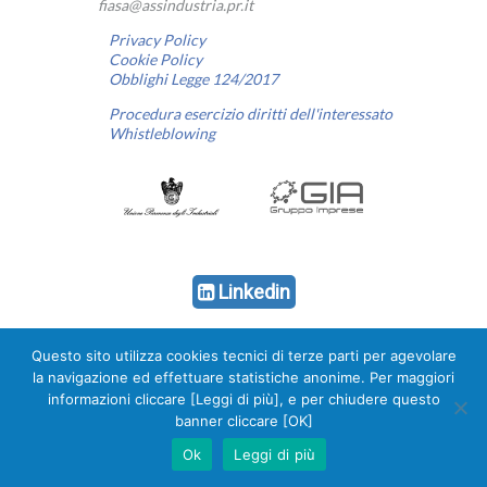
fiasa@assindustria.pr.it
Privacy Policy
Cookie Policy
Obblighi Legge 124/2017
Procedura esercizio diritti dell'interessato
Whistleblowing
Linkedin
Questo sito utilizza cookies tecnici di terze parti per agevolare
la navigazione ed effettuare statistiche anonime. Per maggiori
informazioni cliccare [Leggi di più], e per chiudere questo
banner cliccare [OK]
Ok
Leggi di più