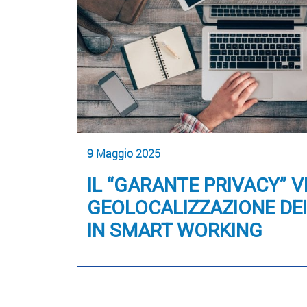
9 Maggio 2025
IL “GARANTE PRIVACY” V
GEOLOCALIZZAZIONE DEI
IN SMART WORKING