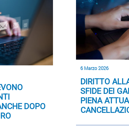
6 Marzo 2026
DIRITTO ALL
DEVONO
SFIDE DEI G
NTI
PIENA ATTUA
 ANCHE DOPO
CANCELLAZI
ORO