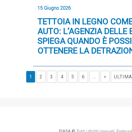
15 Giugno 2026
TETTOIA IN LEGNO COM
AUTO: L’AGENZIA DELLE
SPIEGA QUANDO È POSSI
OTTENERE LA DETRAZIO
1
2
3
4
5
6
...
>
ULTIMA
FIASA ©
Tutti i diritti riservati. Federa