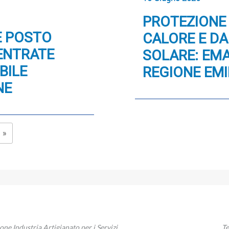
PROTEZIONE 
E POSTO
CALORE E DA
 ENTRATE
SOLARE: EM
BILE
REGIONE EM
NE
 »
zione Industria Artigianato per i Servizi
Te