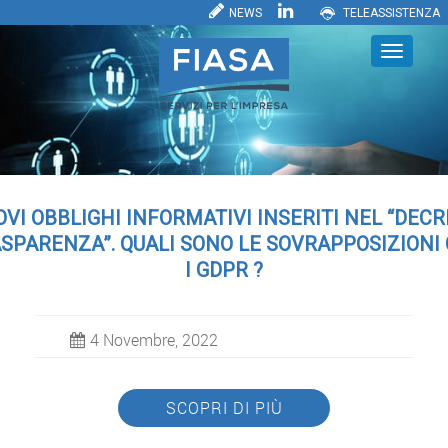
NEWS
TELEASSISTENZA
VI OBBLIGHI INFORMATIVI INSERITI NEL “DEC
SPARENZA”. QUALI SONO LE SOVRAPPOSIZIONI
I GDPR ?
4 Novembre, 2022
SCOPRI DI PIÙ