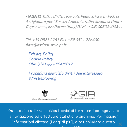
FIASA ©
Tutti i diritti riservati. Federazione Industria
Artigianato per i Servizi Amministrativi Strada al Ponte
Caprazucca, 6/a Parma (Italy) P.IVA e C.F. 00802400341
Tel. +39 0521.2261 Fax. +39 0521.226400
fiasa@assindustria.pr.it
Privacy Policy
Cookie Policy
Obblighi Legge 124/2017
Procedura esercizio diritti dell'interessato
Whistleblowing
Questo sito utilizza cookies tecnici di terze parti per agevolare
la navigazione ed effettuare statistiche anonime. Per maggiori
Linkedin
informazioni cliccare [Leggi di più], e per chiudere questo