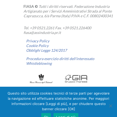
FIASA ©
Tutti i diritti riservati. Federazione Industria
Artigianato per i Servizi Amministrativi Strada al Ponte
Caprazucca, 6/a Parma (Italy) P.IVA e C.F. 00802400341
Tel. +39 0521.2261 Fax. +39 0521.226400
fiasa@assindustria.pr.it
Privacy Policy
Cookie Policy
Obblighi Legge 124/2017
Procedura esercizio diritti dell'interessato
Whistleblowing
Questo sito utilizza cookies tecnici di terze parti per agevolare
la navigazione ed effettuare statistiche anonime. Per maggiori
Linkedin
informazioni cliccare [Leggi di più], e per chiudere questo
banner cliccare [OK]
Ok
Leggi di più