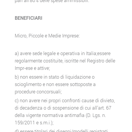
pari all’80% delle spese ammissibili.
BENEFICIARI
Micro, Piccole e Medie Imprese:
a) avere sede legale e operativa in Italia;essere
regolarmente costituite, iscritte nel Registro delle
Impr-ese e attive;
b) non essere in stato di liquidazione o
scioglimento e non essere sottoposte a
procedure concorsuali;
c) non avere nei propri confronti cause di divieto,
di decadenza o di sospensione di cui all’art. 67
della vigente normativa antimafia (D. Lgs. n.
159/2011 e s.m.i.);
d) essere titolari dei disegni/modelli registrati