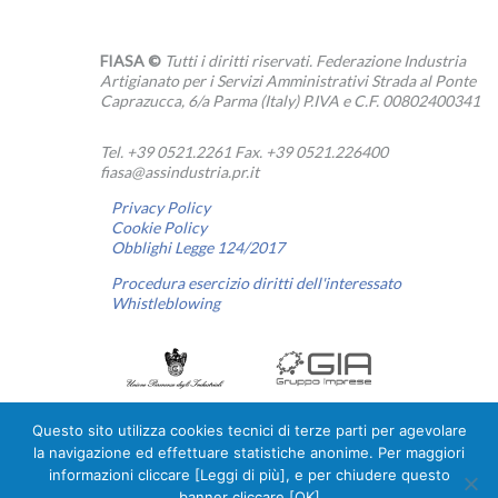
FIASA ©
Tutti i diritti riservati. Federazione Industria
Artigianato per i Servizi Amministrativi Strada al Ponte
Caprazucca, 6/a Parma (Italy) P.IVA e C.F. 00802400341
Tel. +39 0521.2261 Fax. +39 0521.226400
fiasa@assindustria.pr.it
Privacy Policy
Cookie Policy
Obblighi Legge 124/2017
Procedura esercizio diritti dell'interessato
Whistleblowing
Questo sito utilizza cookies tecnici di terze parti per agevolare
la navigazione ed effettuare statistiche anonime. Per maggiori
Linkedin
informazioni cliccare [Leggi di più], e per chiudere questo
banner cliccare [OK]