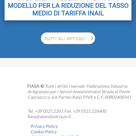
MODELLO PER LA RIDUZIONE DEL TASSO
MEDIO DI TARIFFA INAIL
TUTTI GLI ARTICOLI
FIASA ©
Tutti i diritti riservati. Federazione Industria
Artigianato per i Servizi Amministrativi Strada al Ponte
Caprazucca, 6/a Parma (Italy) P.IVA e C.F. 00802400341
Tel. +39 0521.2261 Fax. +39 0521.226400
fiasa@assindustria.pr.it
Privacy Policy
Cookie Policy